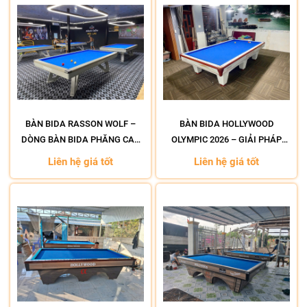
BÀN BIDA RASSON WOLF –
BÀN BIDA HOLLYWOOD
DÒNG BÀN BIDA PHĂNG CAO
OLYMPIC 2026 – GIẢI PHÁP
CẤP ĐƯỢC ƯA CHUỘNG
ĐẦU TƯ HIỆU QUẢ CHO CÁC
Liên hệ giá tốt
Liên hệ giá tốt
CLB BIDA MIỀN TÂY