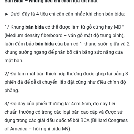
Bàn Bida – Những tiêu chí chọn lựa tốt nhất
► Dưới đây là 4 tiêu chí cần cân nhắc khi chọn bàn bida:
1/ Khung
bàn bida
có thể được làm từ gỗ cứng hay MDF
(Medium density fiberboard – ván gỗ mật độ trung bình),
luôn đảm bảo
bàn bida
của bạn có 1 khung sườn giữa và 2
khung sường ngang để phân bố cân bằng sức nặng của
mặt bàn.
2/ Đá làm mặt bàn thích hợp thường được ghép lại bằng 3
phiến đá để dễ di chuyển, lắp đặt cũng như điều chỉnh độ
phẳng.
3/ Độ dày của phiến thường là: 4cm-5cm, độ dày tiêu
chuẩn thường có trong các loại bàn cao cấp và được sử
dụng trong các giải đấu quốc tế bởi BCA (Billiard Congress
of America – hội nghị bida Mỹ).