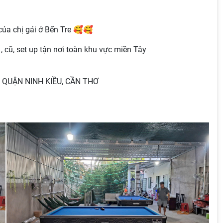
của chị gái ở Bến Tre 🥰🥰
 cũ, set up tận nơi toàn khu vực miền Tây
A, QUẬN NINH KIỀU, CẦN THƠ