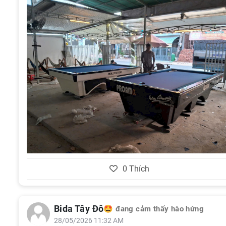
0
Thích
Bida Tây Đô
🤩 đang cảm thấy hào hứng
28/05/2026 11:32 AM