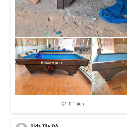
0
Thích
Bida Tây Đô