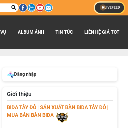
LIVEFEED
 VỤ
ALBUM ẢNH
TIN TỨC
LIÊN HỆ GIÁ TỐT
Đăng nhập
Giới thiệu
BIDA TÂY ĐÔ | SẢN XUẤT BÀN BIDA TÂY ĐÔ |
MUA BÁN BÀN BIDA