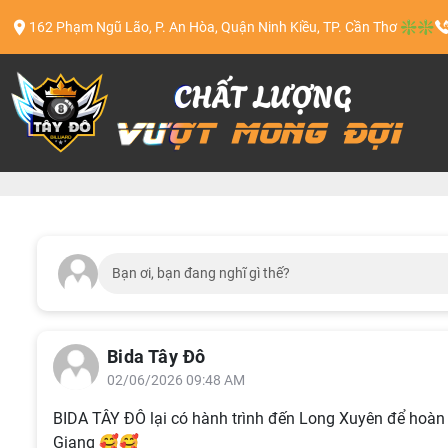
162 Phạm Ngũ Lão, P. An Hòa, Quận Ninh Kiều, TP. Cần Thơ ❇️❇️
Bạn ơi, bạn đang nghĩ gì thế?
Bida Tây Đô
02/06/2026 09:48 AM
BIDA TÂY ĐÔ lại có hành trình đến Long Xuyên để hoàn
Giang 🥰🥰