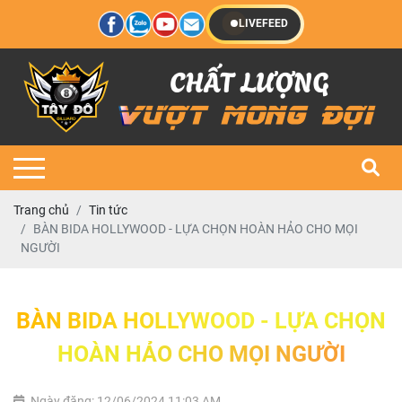
LIVEFEED
Trang chủ
Tin tức
BÀN BIDA HOLLYWOOD - LỰA CHỌN HOÀN HẢO CHO MỌI
NGƯỜI
BÀN BIDA HOLLYWOOD - LỰA CHỌN
HOÀN HẢO CHO MỌI NGƯỜI
Ngày đăng: 12/06/2024 11:03 AM