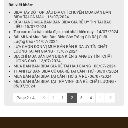
Bài viết khác:
BIDA TÂY ĐÔ TOP ĐẦU ĐỊA CHỈ CHUYÊN MUA BÁN BÀN
BIDA TẠI CÀ MAU - 16/07/2024
CỬA HÀNG MUA BÁN BÀN BIDA GIÁ RẺ UY TÍN TẠI BẠC
LIÊU - 15/07/2024
Top các mẫu bàn bida đẹp , mới nhất hiện nay - 14/07/2024
Bật Mí Nơi Mua Bán Bàn Bida Sóc Trăng Giá Rẻ | Chất
Lượng Cao - 14/07/2024
LỰA CHỌN ĐƠN VỊ MUA BÁN BÀN BIDA UY TÍN CHẤT
LƯỢNG TẠI AN GIANG - 13/07/2024
ĐỊA CHỈ MUA BÁN BÀN BIDA KIÊN GIANG UY TÍN | CHẤT
LƯỢNG CAO - 13/07/2024
MUA BÁN BÀN BIDA GIÁ RẺ TẠI HẬU GIANG - 08/07/2024
THANH LÝ BÀN BIDA CŨ GIÁ RẺ TẠI CẦN THƠ - 06/07/2024
MUA BÁN BÀN BIDA TẠI CẦN THƠ GIÁ RẺ - 06/07/2024
MUA BÁN BÀN BIDA TẠI TRÀ VINH GIÁ RẺ, CHẤT LƯỢNG -
05/07/2024
Page 2 / 4
1
2
3
4