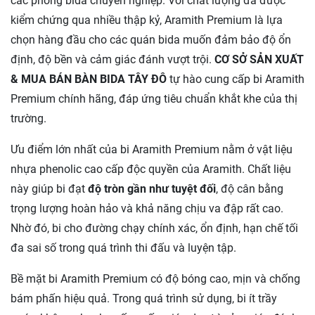
các phòng bida chuyên nghiệp. Với chất lượng đã được
kiểm chứng qua nhiều thập kỷ, Aramith Premium là lựa
chọn hàng đầu cho các quán bida muốn đảm bảo độ ổn
định, độ bền và cảm giác đánh vượt trội.
CƠ SỞ SẢN XUẤT
& MUA BÁN BÀN BIDA TÂY ĐÔ
tự hào cung cấp bi Aramith
Premium chính hãng, đáp ứng tiêu chuẩn khắt khe của thị
trường.
Ưu điểm lớn nhất của bi Aramith Premium nằm ở vật liệu
nhựa phenolic cao cấp độc quyền của Aramith. Chất liệu
này giúp bi đạt
độ tròn gần như tuyệt đối
, độ cân bằng
trọng lượng hoàn hảo và khả năng chịu va đập rất cao.
Nhờ đó, bi cho đường chạy chính xác, ổn định, hạn chế tối
đa sai số trong quá trình thi đấu và luyện tập.
Bề mặt bi Aramith Premium có độ bóng cao, mịn và chống
bám phấn hiệu quả. Trong quá trình sử dụng, bi ít trầy