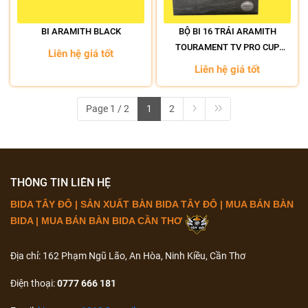
BI ARAMITH BLACK
BỘ BI 16 TRÁI ARAMITH
TOURAMENT TV PRO CUP
Liên hệ giá tốt
57.2MM
Liên hệ giá tốt
Page 1 / 2
1
2
THÔNG TIN LIÊN HỆ
BIDA TÂY ĐÔ | SẢN XUẤT BÀN BIDA TÂY ĐÔ | MUA BÁN BÀN
BIDA | MUA BÁN BÀN BIDA CẦN THƠ
Địa chỉ: 162 Phạm Ngũ Lão, An Hòa, Ninh Kiều, Cần Thơ
Điện thoại:
0777 666 181