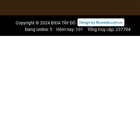
Copyright © 2024
BIDA TÂY ĐÔ
.
Đang online: 5
Hôm nay: 101
Tổng truy cập: 237704