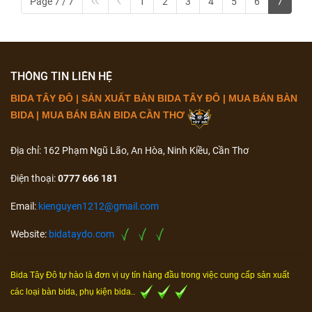
Page 7 / 7
1
2
3
4
5
6
7
THÔNG TIN LIÊN HỆ
BIDA TÂY ĐÔ | SẢN XUẤT BÀN BIDA TÂY ĐÔ | MUA BÁN BÀN
BIDA | MUA BÁN BÀN BIDA CẦN THƠ
Địa chỉ: 162 Phạm Ngũ Lão, An Hòa, Ninh Kiều, Cần Thơ
Điện thoại:
0777 666 181
Email:
kienguyen1212@gmail.com
Website:
bidataydo.com
Bida Tây Đô tự hào là đơn vị uy tín hàng đầu trong việc cung cấp sản xuất
các loại bàn bida, phụ kiện bida..