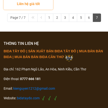
Liên hệ giá tốt
Page 7 / 7
1
2
3
4
5
6
7
THÔNG TIN LIÊN HỆ
BIDA TÂY ĐÔ | SẢN XUẤT BÀN BIDA TÂY ĐÔ | MUA BÁN BÀN
BIDA | MUA BÁN BÀN BIDA CẦN THƠ
Địa chỉ: 162 Phạm Ngũ Lão, An Hòa, Ninh Kiều, Cần Thơ
Điện thoại:
0777 666 181
Email:
kienguyen1212@gmail.com
Website:
bidataydo.com