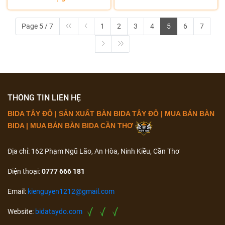
Page 5 / 7
1
2
3
4
5
6
7
THÔNG TIN LIÊN HỆ
BIDA TÂY ĐÔ | SẢN XUẤT BÀN BIDA TÂY ĐÔ | MUA BÁN BÀN
BIDA | MUA BÁN BÀN BIDA CẦN THƠ
Địa chỉ: 162 Phạm Ngũ Lão, An Hòa, Ninh Kiều, Cần Thơ
Điện thoại:
0777 666 181
Email:
kienguyen1212@gmail.com
Website:
bidataydo.com