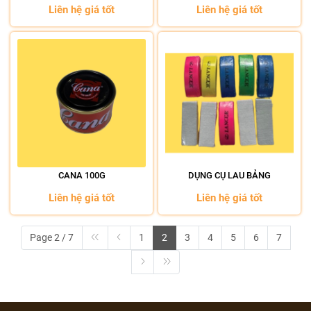
Liên hệ giá tốt
Liên hệ giá tốt
CANA 100G
DỤNG CỤ LAU BẢNG
Liên hệ giá tốt
Liên hệ giá tốt
Page 2 / 7
1
2
3
4
5
6
7