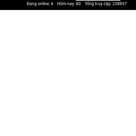
Đang online: 4
Hôm nay: 80
Tổng truy cập: 238857