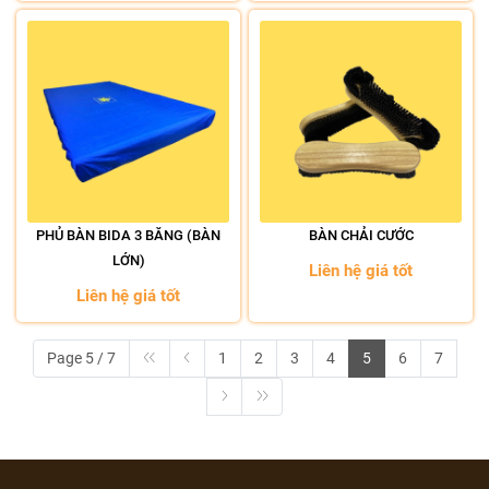
PHỦ BÀN BIDA 3 BĂNG (BÀN
BÀN CHẢI CƯỚC
LỚN)
Liên hệ giá tốt
Liên hệ giá tốt
Page 5 / 7
1
2
3
4
5
6
7