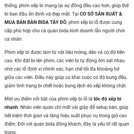
thống, phim xếp bi mang lại sự đồng đều cao hơn, giúp thế
bi ban đầu ổn định và đẹp mắt. Tại
CƠ SỞ SẢN XUẤT &
MUA BÁN BÀN BIDA TÂY ĐÔ
, phim xếp bi lỗ được cung
cấp phù hợp cho cả quán bida kinh doanh lẫn người chơi
cá nhân.
Phim xếp bi được làm từ vật liệu mỏng, dẻo và có độ bền
cao. Khi đặt bi lên phim, các viên bi tự động ôm sát nhau
nhờ các lỗ định vị chính xác, hạn chế tối đa khoảng hở
giữa các viên. Điều này giúp cú khai cuộc có độ bung đều,
giảm tình trạng bi chết hoặc bung lệch do xếp không chặt.
Một ưu điểm nổi bật của phim xếp bi lỗ là
tốc độ xếp bi
nhanh
. Nhân viên quán chỉ mất vài giây để setup bàn, giúp
tiết kiệm thời gian và tăng hiệu suất phục vụ trong giờ cao
điểm. Đối với quán bida đông khách, đây là yếu tố rất quan
trọng.