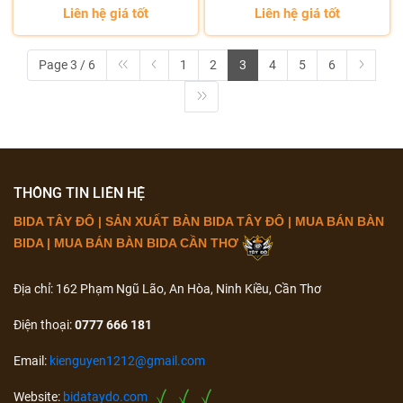
Liên hệ giá tốt
Liên hệ giá tốt
Page 3 / 6
1
2
3
4
5
6
THÔNG TIN LIÊN HỆ
BIDA TÂY ĐÔ | SẢN XUẤT BÀN BIDA TÂY ĐÔ | MUA BÁN BÀN
BIDA | MUA BÁN BÀN BIDA CẦN THƠ
Địa chỉ: 162 Phạm Ngũ Lão, An Hòa, Ninh Kiều, Cần Thơ
Điện thoại:
0777 666 181
Email:
kienguyen1212@gmail.com
Website:
bidataydo.com