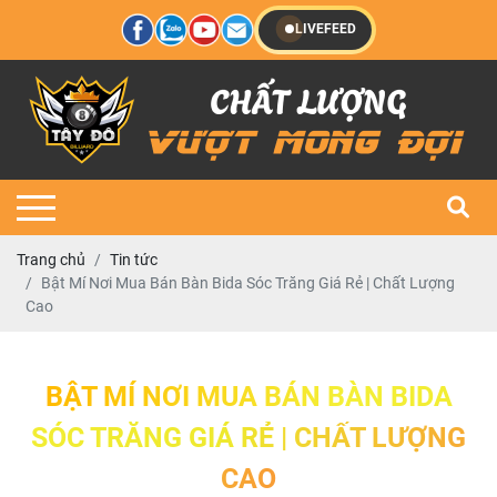
LIVEFEED
Trang chủ
Tin tức
Bật Mí Nơi Mua Bán Bàn Bida Sóc Trăng Giá Rẻ | Chất Lượng
Cao
BẬT MÍ NƠI MUA BÁN BÀN BIDA
SÓC TRĂNG GIÁ RẺ | CHẤT LƯỢNG
CAO