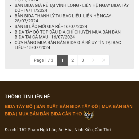
BÀN BIDA GIÁ RẺ TẠI VĨNH LONG - LIÊN HỆ NGAY BIDA TÂY
ĐÔ - 19/11/2024
BÀN BIDA THẠNH LÝ TẠI BẠC LIÊU -LIÊN HỆ NGAY -
25/07/2024
BÀN BI LẮC MỚI GIÁ RẺ - 16/07/2024
BIDA TÂY ĐÔ TOP ĐẦU ĐỊA CHỈ CHUYÊN MUA BÁN BÀN
BIDA TẠI CÀ MAU - 16/07/2024
CỬA HÀNG MUA BÁN BÀN BIDA GIÁ RẺ UY TÍN TẠI BẠC
LIÊU - 15/07/2024
Page 1 / 3
1
2
3
THÔNG TIN LIÊN HỆ
BIDA TÂY ĐÔ | SẢN XUẤT BÀN BIDA TÂY ĐÔ | MUA BÁN BÀN
BIDA | MUA BÁN BÀN BIDA CẦN THƠ
Địa chỉ: 162 Phạm Ngũ Lão, An Hòa, Ninh Kiều, Cần Thơ