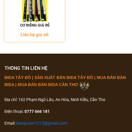
CƠ RIÊNG GIÁ RẺ
Liên hệ giá tốt
THÔNG TIN LIÊN HỆ
BIDA TÂY ĐÔ | SẢN XUẤT BÀN BIDA TÂY ĐÔ | MUA BÁN BÀN
BIDA | MUA BÁN BÀN BIDA CẦN THƠ
Địa chỉ: 162 Phạm Ngũ Lão, An Hòa, Ninh Kiều, Cần Thơ
Điện thoại:
0777 666 181
Email:
kienguyen1212@gmail.com