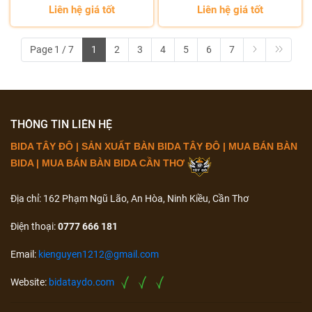
Liên hệ giá tốt
Liên hệ giá tốt
Page 1 / 7
1
2
3
4
5
6
7
THÔNG TIN LIÊN HỆ
BIDA TÂY ĐÔ | SẢN XUẤT BÀN BIDA TÂY ĐÔ | MUA BÁN BÀN
BIDA | MUA BÁN BÀN BIDA CẦN THƠ
Địa chỉ: 162 Phạm Ngũ Lão, An Hòa, Ninh Kiều, Cần Thơ
Điện thoại:
0777 666 181
Email:
kienguyen1212@gmail.com
Website:
bidataydo.com