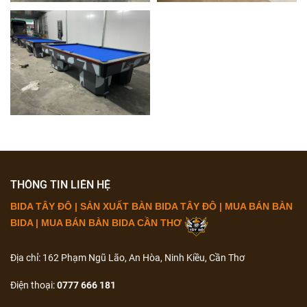
THÔNG TIN LIÊN HỆ
BIDA TÂY ĐÔ | SẢN XUẤT BÀN BIDA TÂY ĐÔ | MUA BÁN BÀN
BIDA | MUA BÁN BÀN BIDA CẦN THƠ
Địa chỉ: 162 Phạm Ngũ Lão, An Hòa, Ninh Kiều, Cần Thơ
Điện thoại:
0777 666 181