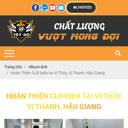
LIVEFEED
Trang chủ
Album ảnh
Hoàn Thiện CLB bida tại Vị Thủy, Vị Thanh, Hậu Giang
HOÀN THIỆN CLB BIDA TẠI VỊ THỦY,
VỊ THANH, HẬU GIANG