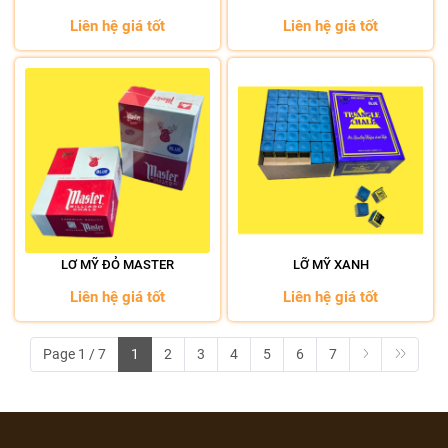
Liên hệ giá tốt
Liên hệ giá tốt
LƠ MỸ ĐỎ MASTER
LỠ MỸ XANH
Liên hệ giá tốt
Liên hệ giá tốt
Page 1 / 7
1
2
3
4
5
6
7