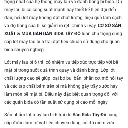
trọng nhất của hệ thống máy lau và đánh bóng bi bida. Dù
máy lau bi có công suất mạnh hay thiết kế hiện đại đến
đâu, nếu lót máy không đạt chất lượng, hiệu quả làm sạch
và độ bóng của bi sẽ giảm rõ rệt. Chính vì vậy,
CƠ SỞ SẢN
XUẤT & MUA BÁN BÀN BIDA TÂY ĐÔ
luôn chú trọng cung
cấp lót máy lau bi 6 trái đạt tiêu chuẩn sử dụng cho quán
bida chuyên nghiệp.
Lót máy lau bi 6 trái có nhiệm vụ tiếp xúc trực tiếp với bề
mặt bi trong suốt quá trình quay và đánh bóng. Lớp lót
chất lượng cao sẽ giúp loại bỏ bụi bẩn, phấn cơ, mồ hôi tay
và các tạp chất bám trên bi mà không gây trầy xước hay
làm mòn bề mặt bi. Điều này đặc biệt quan trọng đối với
các quán bida có tần suất sử dụng bi cao mỗi ngày.
Sản phẩm lót máy lau bi 6 trái do
Bàn Bida Tây Đô
cung
cấp được làm từ vật liệu chuyên dụng, có độ mềm vừa