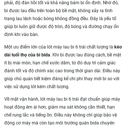
phải, độ đàn hồi tốt và khả năng bám bi ổn định. Nhờ đó,
bi được lau đều trên toàn bộ bề mặt, không xảy ra tình
trạng lau lệch hoặc bóng không đồng đều. Đây là yếu tố
giúp bi luôn giữ được độ tròn, độ bóng và đường chạy ổn
định khi vào bàn.
Một ưu điểm lớn của lót máy lau bi 6 trái chất lượng là
kéo
dài tuổi thọ của bi bida
. Khi bi được lau đúng cách, bề mặt
ít bị mài mòn, hạn chế xước dăm, từ đó duy trì cảm giác
đánh tốt và độ chính xác cao trong thời gian dài. Điều này
giúp chủ quán tiết kiệm đáng kể chi phí thay mới bi so với
việc sử dụng lót kém chất lượng.
Về mặt vận hành, lót máy lau bi 6 trái đạt chuẩn giúp máy
hoạt động êm ái hơn, giảm ma sát không cần thiết, hạn
chế rung lắc và tiếng ồn. Điều này không chỉ giúp bảo vệ
động cơ máy mà còn tạo môi trường quán bida chuyên