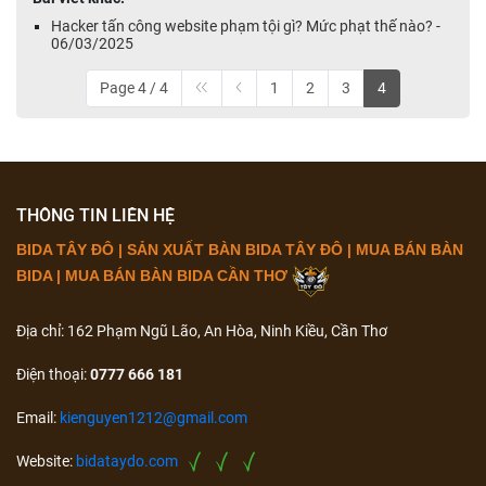
Hacker tấn công website phạm tội gì? Mức phạt thế nào? -
06/03/2025
Page 4 / 4
1
2
3
4
THÔNG TIN LIÊN HỆ
BIDA TÂY ĐÔ | SẢN XUẤT BÀN BIDA TÂY ĐÔ | MUA BÁN BÀN
BIDA | MUA BÁN BÀN BIDA CẦN THƠ
Địa chỉ: 162 Phạm Ngũ Lão, An Hòa, Ninh Kiều, Cần Thơ
Điện thoại:
0777 666 181
Email:
kienguyen1212@gmail.com
Website:
bidataydo.com