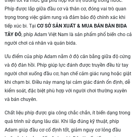
thiện tốt và mức giá phù hợp với thị trường trong nước.
Phíp được lắp giữa đầu cơ và thân cơ, đóng vai trò quan
trọng trong việc giảm rung và đảm bảo độ chính xác khi
tiếp xúc bi. Tại
CƠ SỞ SẢN XUẤT & MUA BÁN BÀN BIDA
TÂY ĐÔ
, phíp Adam Việt Nam là sản phẩm phổ biến cho cả
người chơi cá nhân và quán bida.
Ưu điểm của phíp Adam nằm ở độ cân bằng giữa độ cứng
và độ đàn hồi. Phíp giúp lực đánh được truyền đều từ tay
người chơi xuống đầu cơ, hạn chế cảm giác rung hoặc giật
khi chạm bi. Điều này mang lại cảm giác đánh ổn định, dễ
kiểm soát, đặc biệt phù hợp với người chơi thường xuyên
và bán chuyên.
Chất liệu phíp được gia công chắc chắn, ít biến dạng trong
quá trình sử dụng lâu dài. Khi lắp đúng kỹ thuật, phíp
Adam giúp đầu cơ cố định tốt, giảm nguy cơ lỏng đầu