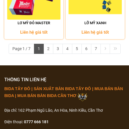
LƠ MỸ ĐỎ MASTER
LỠ MỸ XANH
Liên hệ giá tốt
Liên hệ giá tốt
Page 1 / 7
1
2
3
4
5
6
7
THÔNG TIN LIÊN HỆ
BIDA TÂY ĐÔ | SẢN XUẤT BÀN BIDA TÂY ĐÔ | MUA BÁN BÀN
BIDA | MUA BÁN BÀN BIDA CẦN THƠ
Địa chỉ: 162 Phạm Ngũ Lão, An Hòa, Ninh Kiều, Cần Thơ
Điện thoại:
0777 666 181