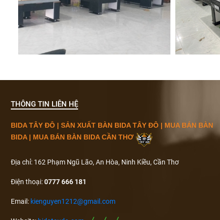
THÔNG TIN LIÊN HỆ
BIDA TÂY ĐÔ | SẢN XUẤT BÀN BIDA TÂY ĐÔ | MUA BÁN BÀN
BIDA | MUA BÁN BÀN BIDA CẦN THƠ
Địa chỉ: 162 Phạm Ngũ Lão, An Hòa, Ninh Kiều, Cần Thơ
Điện thoại:
0777 666 181
Email:
kienguyen1212@gmail.com