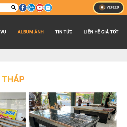
LIVEFEED
 VỤ
ALBUM ẢNH
TIN TỨC
LIÊN HỆ GIÁ TỐT
 THÁP