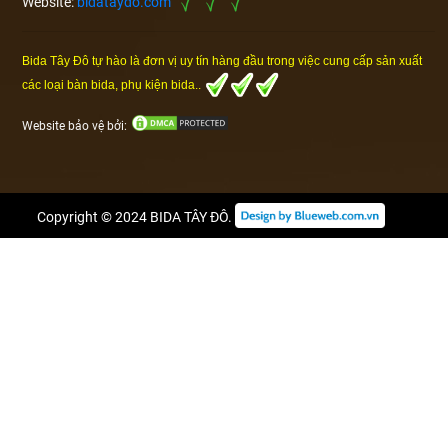
Website:
bidataydo.com
Bida Tây Đô tự hào là đơn vị uy tín hàng đầu trong việc cung cấp sản xuất
các loại bàn bida, phụ kiện bida..
Website bảo vệ bởi:
Copyright © 2024
BIDA TÂY ĐÔ
.