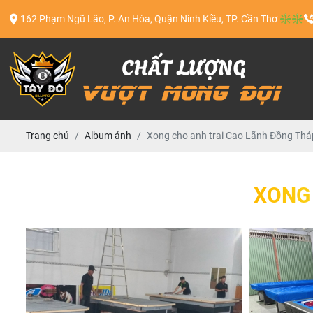
162 Phạm Ngũ Lão, P. An Hòa, Quận Ninh Kiều, TP. Cần Thơ ❇️❇️
Trang chủ
Album ảnh
Xong cho anh trai Cao Lãnh Đồng Thá
XONG