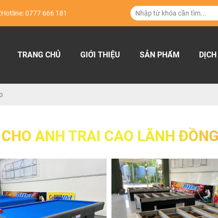
Hotline: 0777 666 181
TRANG CHỦ
GIỚI THIỆU
SẢN PHẨM
DỊCH
p
 CHO ANH TRAI CAO LÃNH ĐỒNG