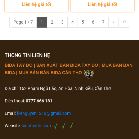
Liên hệ giá tốt
Liên hệ giá tốt
Page 1 / 7
1
2
3
4
5
6
7
THÔNG TIN LIÊN HỆ
BIDA TÂY ĐÔ | SẢN XUẤT BÀN BIDA TÂY ĐÔ | MUA BÁN BÀN
BIDA | MUA BÁN BÀN BIDA CẦN THƠ
Địa chỉ: 162 Phạm Ngũ Lão, An Hòa, Ninh Kiều, Cần Thơ
Điện thoại:
0777 666 181
Email:
kienguyen1212@gmail.com
Website:
bidataydo.com