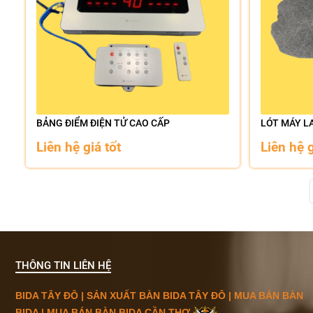
BẢNG ĐIỂM ĐIỆN TỬ CAO CẤP
LÓT MÁY LA
Liên hệ giá tốt
Liên hệ g
THÔNG TIN LIÊN HỆ
BIDA TÂY ĐÔ | SẢN XUẤT BÀN BIDA TÂY ĐÔ | MUA BÁN BÀN
BIDA | MUA BÁN BÀN BIDA CẦN THƠ