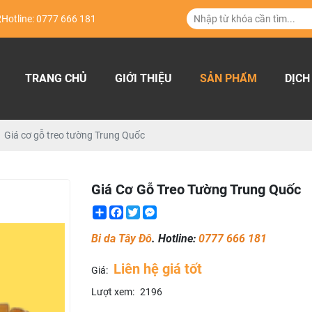
Hotline: 0777 666 181
TRANG CHỦ
GIỚI THIỆU
SẢN PHẨM
DỊCH
Giá cơ gỗ treo tường Trung Quốc
Giá Cơ Gỗ Treo Tường Trung Quốc
Share
Facebook
Twitter
Messenger
Bi da Tây Đô
. Hotline:
0777 666 181
Liên hệ giá tốt
Giá:
Lượt xem:
2196