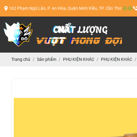
162 Phạm Ngũ Lão, P. An Hòa, Quận Ninh Kiều, TP. Cần Thơ ❇️❇️
Trang chủ
Sản phẩm
PHỤ KIỆN KHÁC
PHỤ KIỆN KHÁC