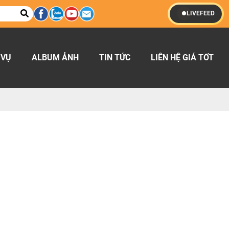
LIVEFEED
 VỤ
ALBUM ẢNH
TIN TỨC
LIÊN HỆ GIÁ TỐT