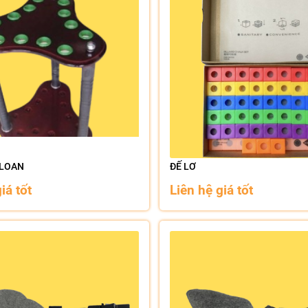
 LOAN
ĐẾ LƠ
iá tốt
Liên hệ giá tốt