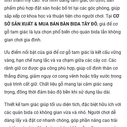
tính thẩm mỹ cao. Với hình dáng tam giác ổn định, sản
phẩm phù hợp đặt sàn hoặc bố trí tại các góc phòng, giúp
sắp xếp cơ khoa học và thuận tiện cho người chơi. Tại
CƠ
SỞ SẢN XUẤT & MUA BÁN BÀN BIDA TÂY ĐÔ
, giá để cơ
gỗ tam giác là lựa chọn phổ biến cho quán bida lẫn không
gian chơi gia đình.
Ưu điểm nổi bật của giá để cơ gỗ tam giác là kết cấu vững
vàng, hạn chế rung lắc và va chạm giữa các cây cơ. Các
rãnh giữ cơ được gia công phù hợp, giúp cố định thân cơ
thẳng đứng, giảm nguy cơ cong vênh hoặc trầy xước trong
quá trình cất giữ. Chất liệu gỗ mang lại cảm giác sang
trọng, đồng thời đảm bảo độ bền khi sử dụng lâu dài.
Thiết kế tam giác giúp tối ưu diện tích, đặc biệt hữu ích với
các quán bida có không gian vừa và nhỏ. Người chơi dễ
dàng lấy và đặt cơ nhanh chóng, góp phần nâng cao trải